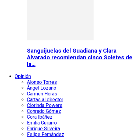
Sanguijuelas del Guadiana y Clara
Alvarado recomiendan cinco Soletes de
la…
Opinión
Alonso Torres
Ángel Lozano
Carmen Heras
Cartas al director
Clorinda Powers
Conrado Gómez
Cora Ibáñez
Emilia Guijarro
Enrique Silveira
Felipe Fernández