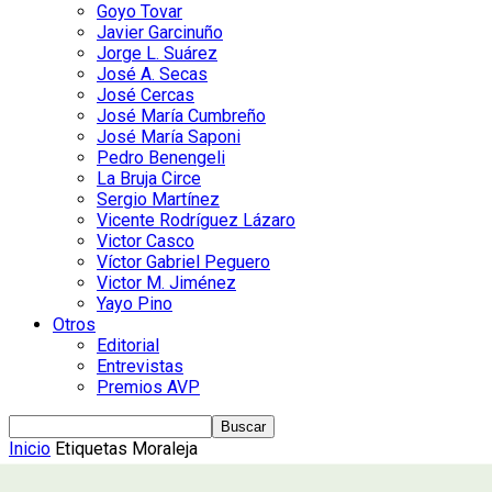
Goyo Tovar
Javier Garcinuño
Jorge L. Suárez
José A. Secas
José Cercas
José María Cumbreño
José María Saponi
Pedro Benengeli
La Bruja Circe
Sergio Martínez
Vicente Rodríguez Lázaro
Victor Casco
Víctor Gabriel Peguero
Victor M. Jiménez
Yayo Pino
Otros
Editorial
Entrevistas
Premios AVP
Inicio
Etiquetas
Moraleja