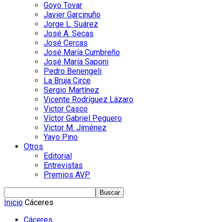
Goyo Tovar
Javier Garcinuño
Jorge L. Suárez
José A. Secas
José Cercas
José María Cumbreño
José María Saponi
Pedro Benengeli
La Bruja Circe
Sergio Martínez
Vicente Rodríguez Lázaro
Victor Casco
Víctor Gabriel Peguero
Victor M. Jiménez
Yayo Pino
Otros
Editorial
Entrevistas
Premios AVP
Inicio
Cáceres
Cáceres