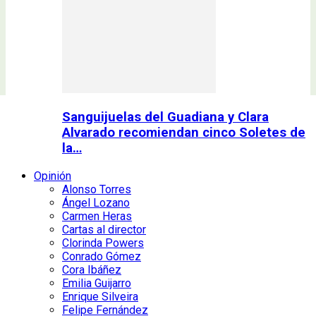
Sanguijuelas del Guadiana y Clara
Alvarado recomiendan cinco Soletes de
la…
Opinión
Alonso Torres
Ángel Lozano
Carmen Heras
Cartas al director
Clorinda Powers
Conrado Gómez
Cora Ibáñez
Emilia Guijarro
Enrique Silveira
Felipe Fernández