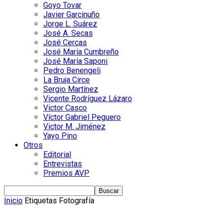
Goyo Tovar
Javier Garcinuño
Jorge L. Suárez
José A. Secas
José Cercas
José María Cumbreño
José María Saponi
Pedro Benengeli
La Bruja Circe
Sergio Martínez
Vicente Rodríguez Lázaro
Victor Casco
Víctor Gabriel Peguero
Victor M. Jiménez
Yayo Pino
Otros
Editorial
Entrevistas
Premios AVP
Inicio
Etiquetas
Fotografía