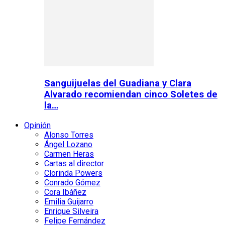
Sanguijuelas del Guadiana y Clara
Alvarado recomiendan cinco Soletes de
la…
Opinión
Alonso Torres
Ángel Lozano
Carmen Heras
Cartas al director
Clorinda Powers
Conrado Gómez
Cora Ibáñez
Emilia Guijarro
Enrique Silveira
Felipe Fernández