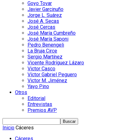
Goyo Tovar
Javier Garcinuño
Jorge L. Suárez
José A. Secas
José Cercas
José María Cumbreño
José María Saponi
Pedro Benengeli
La Bruja Circe
Sergio Martínez
Vicente Rodríguez Lázaro
Victor Casco
Víctor Gabriel Peguero
Victor M. Jiménez
Yayo Pino
Otros
Editorial
Entrevistas
Premios AVP
Inicio
Cáceres
Cáceres