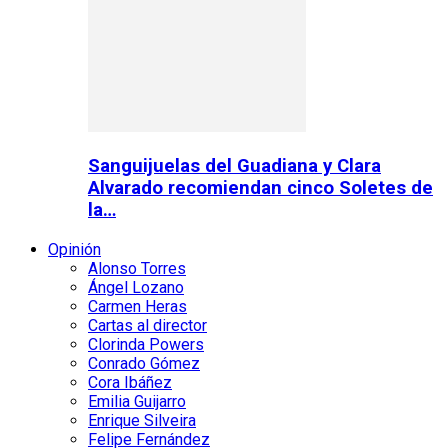
Sanguijuelas del Guadiana y Clara
Alvarado recomiendan cinco Soletes de
la…
Opinión
Alonso Torres
Ángel Lozano
Carmen Heras
Cartas al director
Clorinda Powers
Conrado Gómez
Cora Ibáñez
Emilia Guijarro
Enrique Silveira
Felipe Fernández