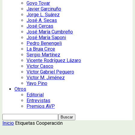
Goyo Tovar
Javier Garcinuño
Jorge L. Suárez
José A. Secas
José Cercas
José María Cumbreño
José María Saponi
Pedro Benengeli
La Bruja Circe
Sergio Martínez
Vicente Rodríguez Lázaro
Victor Casco
Víctor Gabriel Peguero
Victor M. Jiménez
Yayo Pino
Otros
Editorial
Entrevistas
Premios AVP
Inicio
Etiquetas
Cooperación