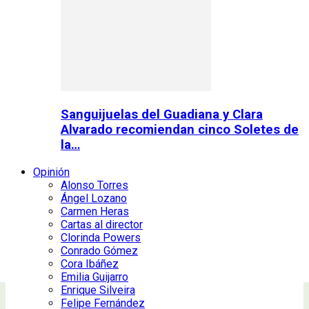
Sanguijuelas del Guadiana y Clara
Alvarado recomiendan cinco Soletes de
la…
Opinión
Alonso Torres
Ángel Lozano
Carmen Heras
Cartas al director
Clorinda Powers
Conrado Gómez
Cora Ibáñez
Emilia Guijarro
Enrique Silveira
Felipe Fernández