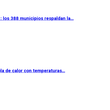
 los 388 municipios respaldan la…
la de calor con temperaturas…