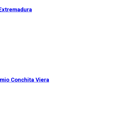
 Extremadura
remio Conchita Viera