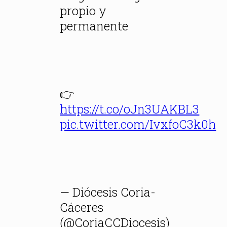
propio y
permanente
👉
https://t.co/oJn3UAKBL3
pic.twitter.com/IvxfoC3k0h
— Diócesis Coria-
Cáceres
(@CoriaCCDiocesis)