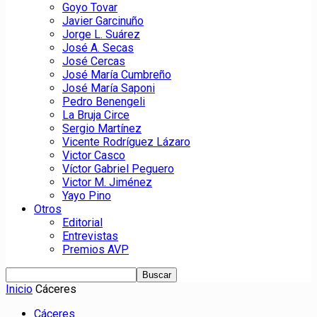
Goyo Tovar
Javier Garcinuño
Jorge L. Suárez
José A. Secas
José Cercas
José María Cumbreño
José María Saponi
Pedro Benengeli
La Bruja Circe
Sergio Martínez
Vicente Rodríguez Lázaro
Victor Casco
Víctor Gabriel Peguero
Victor M. Jiménez
Yayo Pino
Otros
Editorial
Entrevistas
Premios AVP
Inicio
Cáceres
Cáceres