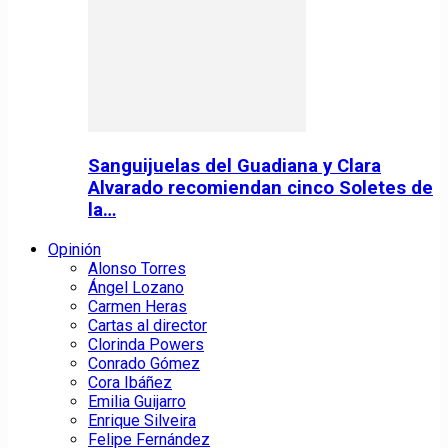
Sanguijuelas del Guadiana y Clara
Alvarado recomiendan cinco Soletes de
la…
Opinión
Alonso Torres
Ángel Lozano
Carmen Heras
Cartas al director
Clorinda Powers
Conrado Gómez
Cora Ibáñez
Emilia Guijarro
Enrique Silveira
Felipe Fernández