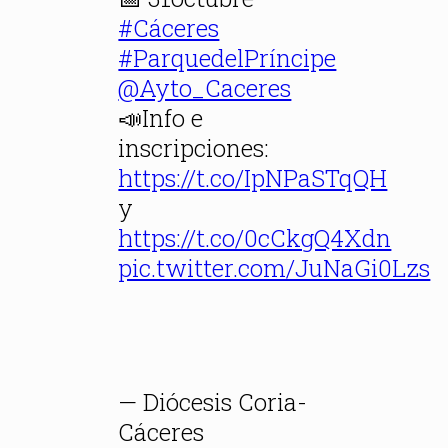
#Cáceres
#ParquedelPríncipe
@Ayto_Caceres
📣Info e
inscripciones:
https://t.co/IpNPaSTqQH
y
https://t.co/0cCkgQ4Xdn
pic.twitter.com/JuNaGi0Lzs
— Diócesis Coria-
Cáceres