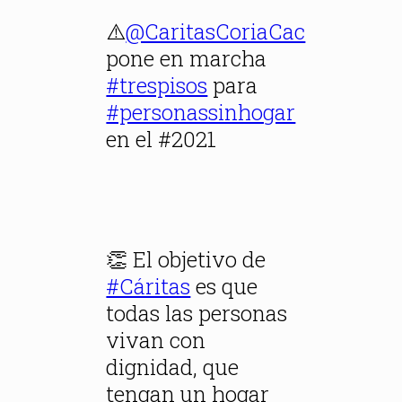
⚠️
@CaritasCoriaCac
pone en marcha
#trespisos
para
#personassinhogar
en el #2021
👏 El objetivo de
#Cáritas
es que
todas las personas
vivan con
dignidad, que
tengan un hogar