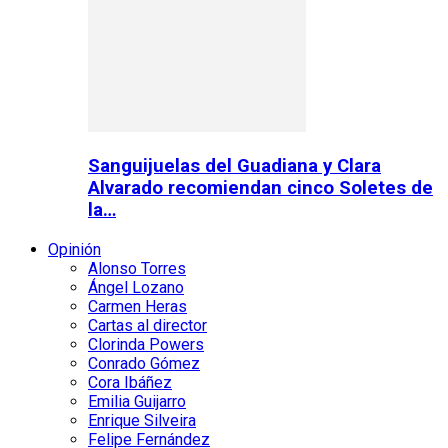
Sanguijuelas del Guadiana y Clara
Alvarado recomiendan cinco Soletes de
la…
Opinión
Alonso Torres
Ángel Lozano
Carmen Heras
Cartas al director
Clorinda Powers
Conrado Gómez
Cora Ibáñez
Emilia Guijarro
Enrique Silveira
Felipe Fernández