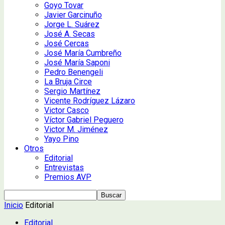
Goyo Tovar
Javier Garcinuño
Jorge L. Suárez
José A. Secas
José Cercas
José María Cumbreño
José María Saponi
Pedro Benengeli
La Bruja Circe
Sergio Martínez
Vicente Rodríguez Lázaro
Victor Casco
Víctor Gabriel Peguero
Victor M. Jiménez
Yayo Pino
Otros
Editorial
Entrevistas
Premios AVP
Inicio
Editorial
Editorial