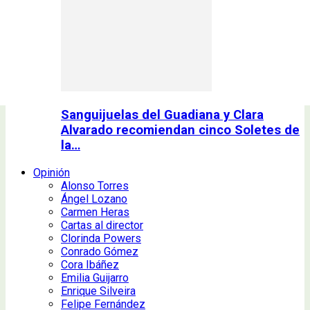
Sanguijuelas del Guadiana y Clara
Alvarado recomiendan cinco Soletes de
la…
Opinión
Alonso Torres
Ángel Lozano
Carmen Heras
Cartas al director
Clorinda Powers
Conrado Gómez
Cora Ibáñez
Emilia Guijarro
Enrique Silveira
Felipe Fernández