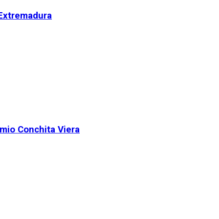
 Extremadura
remio Conchita Viera