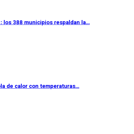
 los 388 municipios respaldan la…
la de calor con temperaturas…