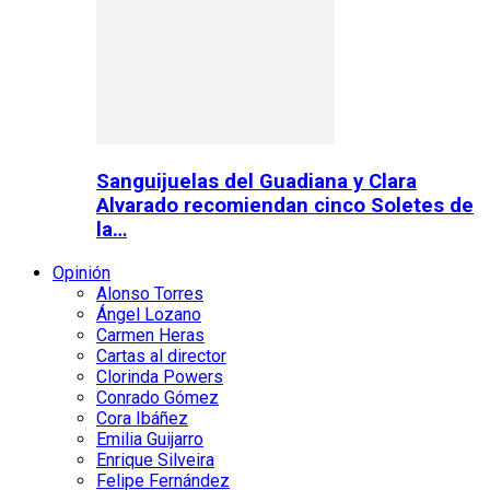
Sanguijuelas del Guadiana y Clara
Alvarado recomiendan cinco Soletes de
la…
Opinión
Alonso Torres
Ángel Lozano
Carmen Heras
Cartas al director
Clorinda Powers
Conrado Gómez
Cora Ibáñez
Emilia Guijarro
Enrique Silveira
Felipe Fernández