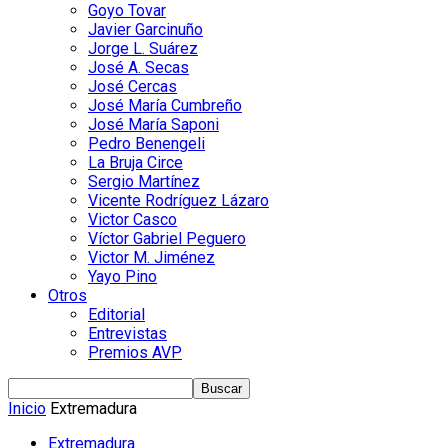
Goyo Tovar
Javier Garcinuño
Jorge L. Suárez
José A. Secas
José Cercas
José María Cumbreño
José María Saponi
Pedro Benengeli
La Bruja Circe
Sergio Martínez
Vicente Rodríguez Lázaro
Victor Casco
Víctor Gabriel Peguero
Victor M. Jiménez
Yayo Pino
Otros
Editorial
Entrevistas
Premios AVP
Inicio
Extremadura
Extremadura