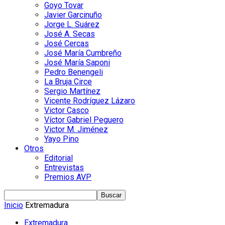
Goyo Tovar
Javier Garcinuño
Jorge L. Suárez
José A. Secas
José Cercas
José María Cumbreño
José María Saponi
Pedro Benengeli
La Bruja Circe
Sergio Martínez
Vicente Rodríguez Lázaro
Victor Casco
Víctor Gabriel Peguero
Victor M. Jiménez
Yayo Pino
Otros
Editorial
Entrevistas
Premios AVP
Inicio
Extremadura
Extremadura