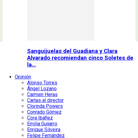
Sanguijuelas del Guadiana y Clara
Alvarado recomiendan cinco Soletes de
la…
Opinión
Alonso Torres
Ángel Lozano
Carmen Heras
Cartas al director
Clorinda Powers
Conrado Gómez
Cora Ibáñez
Emilia Guijarro
Enrique Silveira
Felipe Fernández