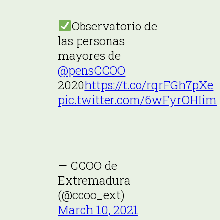
Observatorio de
las personas
mayores de
@pensCCOO
2020
https://t.co/rqrFGh7pXe
pic.twitter.com/6wFyrOHIim
— CCOO de
Extremadura
(@ccoo_ext)
March 10, 2021