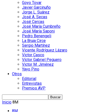
Goyo Tovar
Javier Garcinuño
Jorge L. Suárez
José A. Secas
José Cercas
José María Cumbreño
José María Saponi
Pedro Benengeli
La Bruja Circe
Sergio Martínez
Vicente Rodríguez Lázaro
Victor Casco
Víctor Gabriel Peguero
Victor M. Jiménez
Yayo Pino
Otros
Editorial
Entrevistas
Premios AVP
Inicio
8M
8M