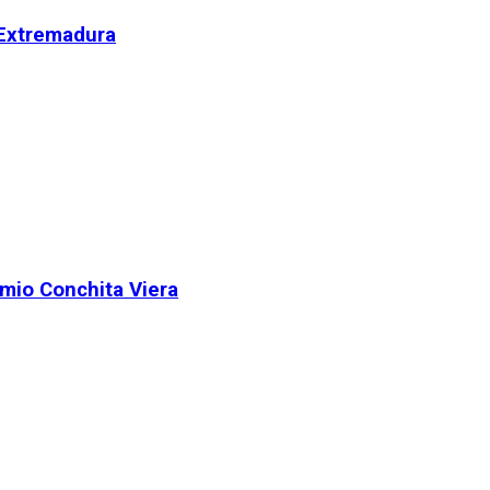
 Extremadura
remio Conchita Viera