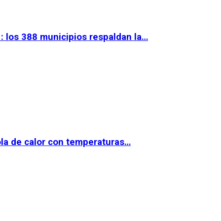
 los 388 municipios respaldan la…
la de calor con temperaturas…