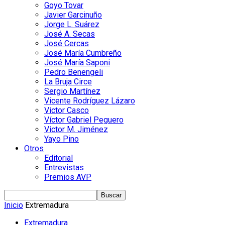
Goyo Tovar
Javier Garcinuño
Jorge L. Suárez
José A. Secas
José Cercas
José María Cumbreño
José María Saponi
Pedro Benengeli
La Bruja Circe
Sergio Martínez
Vicente Rodríguez Lázaro
Victor Casco
Víctor Gabriel Peguero
Victor M. Jiménez
Yayo Pino
Otros
Editorial
Entrevistas
Premios AVP
Inicio
Extremadura
Extremadura