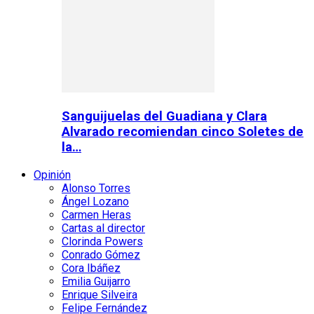
Sanguijuelas del Guadiana y Clara
Alvarado recomiendan cinco Soletes de
la…
Opinión
Alonso Torres
Ángel Lozano
Carmen Heras
Cartas al director
Clorinda Powers
Conrado Gómez
Cora Ibáñez
Emilia Guijarro
Enrique Silveira
Felipe Fernández