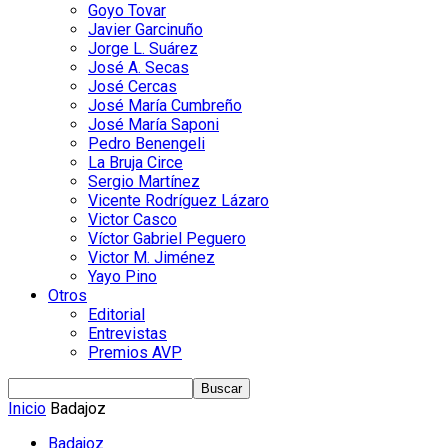
Goyo Tovar
Javier Garcinuño
Jorge L. Suárez
José A. Secas
José Cercas
José María Cumbreño
José María Saponi
Pedro Benengeli
La Bruja Circe
Sergio Martínez
Vicente Rodríguez Lázaro
Victor Casco
Víctor Gabriel Peguero
Victor M. Jiménez
Yayo Pino
Otros
Editorial
Entrevistas
Premios AVP
Inicio
Badajoz
Badajoz