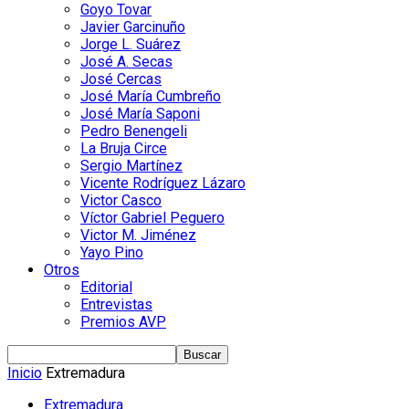
Goyo Tovar
Javier Garcinuño
Jorge L. Suárez
José A. Secas
José Cercas
José María Cumbreño
José María Saponi
Pedro Benengeli
La Bruja Circe
Sergio Martínez
Vicente Rodríguez Lázaro
Victor Casco
Víctor Gabriel Peguero
Victor M. Jiménez
Yayo Pino
Otros
Editorial
Entrevistas
Premios AVP
Inicio
Extremadura
Extremadura