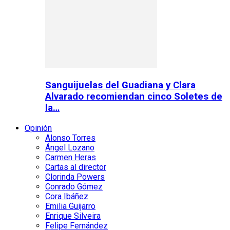
Sanguijuelas del Guadiana y Clara
Alvarado recomiendan cinco Soletes de
la…
Opinión
Alonso Torres
Ángel Lozano
Carmen Heras
Cartas al director
Clorinda Powers
Conrado Gómez
Cora Ibáñez
Emilia Guijarro
Enrique Silveira
Felipe Fernández