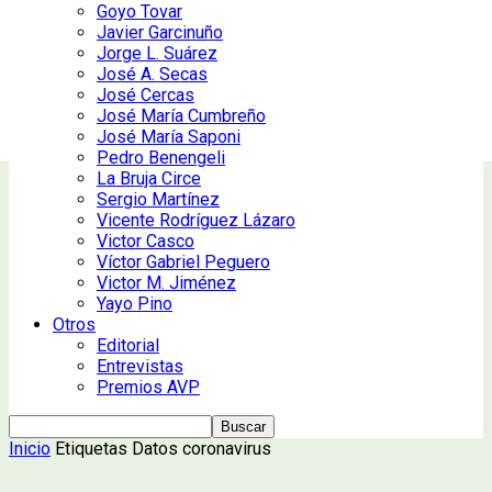
Goyo Tovar
Javier Garcinuño
Jorge L. Suárez
José A. Secas
José Cercas
José María Cumbreño
José María Saponi
Pedro Benengeli
La Bruja Circe
Sergio Martínez
Vicente Rodríguez Lázaro
Victor Casco
Víctor Gabriel Peguero
Victor M. Jiménez
Yayo Pino
Otros
Editorial
Entrevistas
Premios AVP
Inicio
Etiquetas
Datos coronavirus