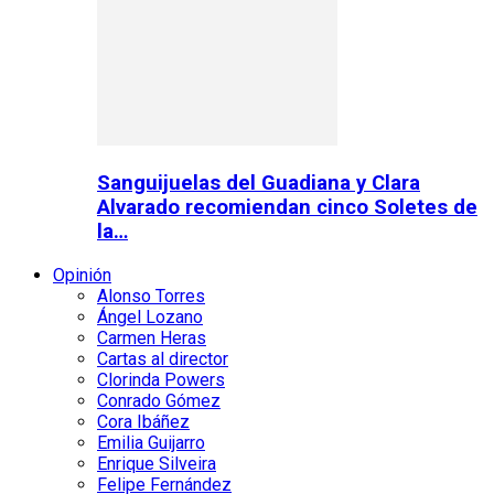
Sanguijuelas del Guadiana y Clara
Alvarado recomiendan cinco Soletes de
la…
Opinión
Alonso Torres
Ángel Lozano
Carmen Heras
Cartas al director
Clorinda Powers
Conrado Gómez
Cora Ibáñez
Emilia Guijarro
Enrique Silveira
Felipe Fernández