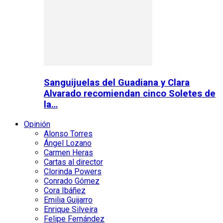
Sanguijuelas del Guadiana y Clara
Alvarado recomiendan cinco Soletes de
la…
Opinión
Alonso Torres
Ángel Lozano
Carmen Heras
Cartas al director
Clorinda Powers
Conrado Gómez
Cora Ibáñez
Emilia Guijarro
Enrique Silveira
Felipe Fernández