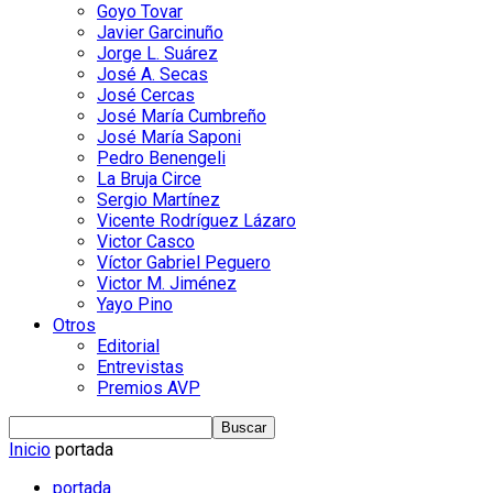
Goyo Tovar
Javier Garcinuño
Jorge L. Suárez
José A. Secas
José Cercas
José María Cumbreño
José María Saponi
Pedro Benengeli
La Bruja Circe
Sergio Martínez
Vicente Rodríguez Lázaro
Victor Casco
Víctor Gabriel Peguero
Victor M. Jiménez
Yayo Pino
Otros
Editorial
Entrevistas
Premios AVP
Inicio
portada
portada