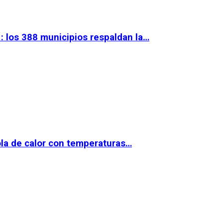
 los 388 municipios respaldan la…
la de calor con temperaturas…