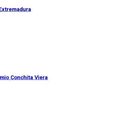
 Extremadura
remio Conchita Viera