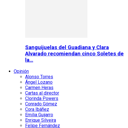
Sanguijuelas del Guadiana y Clara
Alvarado recomiendan cinco Soletes de
la…
Opinión
Alonso Torres
Ángel Lozano
Carmen Heras
Cartas al director
Clorinda Powers
Conrado Gómez
Cora Ibáñez
Emilia Guijarro
Enrique Silveira
Felipe Fernández