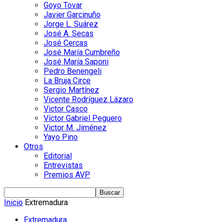
Goyo Tovar
Javier Garcinuño
Jorge L. Suárez
José A. Secas
José Cercas
José María Cumbreño
José María Saponi
Pedro Benengeli
La Bruja Circe
Sergio Martínez
Vicente Rodríguez Lázaro
Victor Casco
Víctor Gabriel Peguero
Victor M. Jiménez
Yayo Pino
Otros
Editorial
Entrevistas
Premios AVP
Inicio
Extremadura
Extremadura