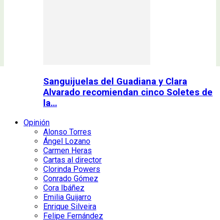
Sanguijuelas del Guadiana y Clara
Alvarado recomiendan cinco Soletes de
la…
Opinión
Alonso Torres
Ángel Lozano
Carmen Heras
Cartas al director
Clorinda Powers
Conrado Gómez
Cora Ibáñez
Emilia Guijarro
Enrique Silveira
Felipe Fernández