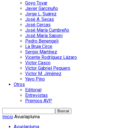
Goyo Tovar
Javier Garcinuño
Jorge L. Suárez
José A. Secas
José Cercas
José María Cumbreño
José María Saponi
Pedro Benengeli
La Bruja Circe
Sergio Martínez
Vicente Rodríguez Lázaro
Victor Casco
Víctor Gabriel Peguero
Victor M. Jiménez
Yayo Pino
Otros
Editorial
Entrevistas
Premios AVP
Inicio
Avuelapluma
Avuelapluma