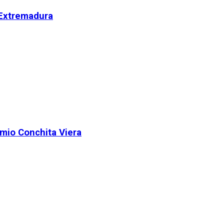
 Extremadura
remio Conchita Viera