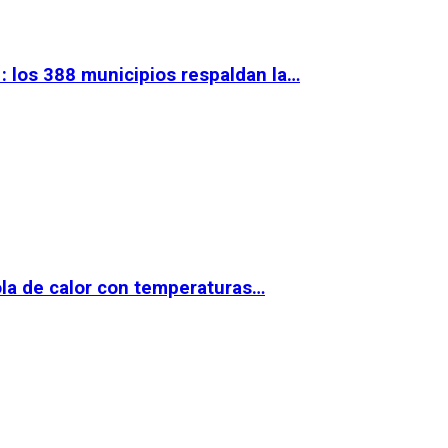
 los 388 municipios respaldan la…
la de calor con temperaturas…