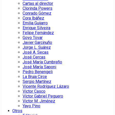
Cartas al director
Clorinda Powers
Conrado Gómez
Cora Ibáñez
Emilia Guijarro
Enrique Silveira
Felipe Fernández
Goyo Tovar
Javier Garcinuño
Jorge L. Suárez
José A. Secas
José Cercas
José María Cumbreño
José María Saponi
Pedro Benengeli
La Bruja Circe
Sergio Martínez
Vicente Rodríguez Lázaro
Victor Casco
Víctor Gabriel Peguero
Victor M. Jiménez
Yayo Pino
Otros