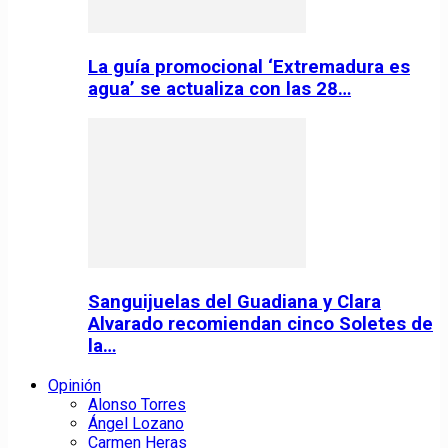
La guía promocional ‘Extremadura es
agua’ se actualiza con las 28…
Sanguijuelas del Guadiana y Clara
Alvarado recomiendan cinco Soletes de
la…
Opinión
Alonso Torres
Ángel Lozano
Carmen Heras