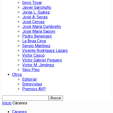
Goyo Tovar
Javier Garcinuño
Jorge L. Suárez
José A. Secas
José Cercas
José María Cumbreño
José María Saponi
Pedro Benengeli
La Bruja Circe
Sergio Martínez
Vicente Rodríguez Lázaro
Victor Casco
Víctor Gabriel Peguero
Victor M. Jiménez
Yayo Pino
Otros
Editorial
Entrevistas
Premios AVP
Inicio
Cáceres
Cáceres