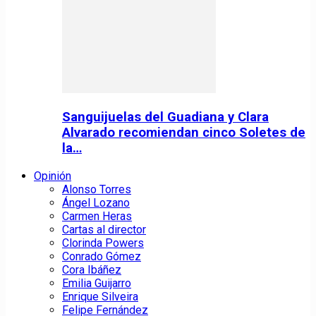
Sanguijuelas del Guadiana y Clara
Alvarado recomiendan cinco Soletes de
la…
Opinión
Alonso Torres
Ángel Lozano
Carmen Heras
Cartas al director
Clorinda Powers
Conrado Gómez
Cora Ibáñez
Emilia Guijarro
Enrique Silveira
Felipe Fernández