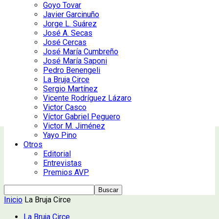
Goyo Tovar
Javier Garcinuño
Jorge L. Suárez
José A. Secas
José Cercas
José María Cumbreño
José María Saponi
Pedro Benengeli
La Bruja Circe
Sergio Martínez
Vicente Rodríguez Lázaro
Victor Casco
Víctor Gabriel Peguero
Victor M. Jiménez
Yayo Pino
Otros
Editorial
Entrevistas
Premios AVP
Inicio
La Bruja Circe
La Bruja Circe