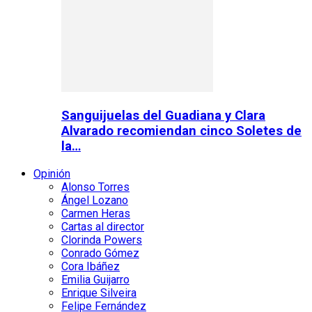
Sanguijuelas del Guadiana y Clara
Alvarado recomiendan cinco Soletes de
la…
Opinión
Alonso Torres
Ángel Lozano
Carmen Heras
Cartas al director
Clorinda Powers
Conrado Gómez
Cora Ibáñez
Emilia Guijarro
Enrique Silveira
Felipe Fernández