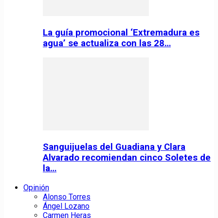
La guía promocional ‘Extremadura es
agua’ se actualiza con las 28…
Sanguijuelas del Guadiana y Clara
Alvarado recomiendan cinco Soletes de
la…
Opinión
Alonso Torres
Ángel Lozano
Carmen Heras