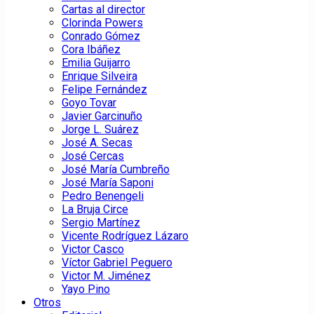
Cartas al director
Clorinda Powers
Conrado Gómez
Cora Ibáñez
Emilia Guijarro
Enrique Silveira
Felipe Fernández
Goyo Tovar
Javier Garcinuño
Jorge L. Suárez
José A. Secas
José Cercas
José María Cumbreño
José María Saponi
Pedro Benengeli
La Bruja Circe
Sergio Martínez
Vicente Rodríguez Lázaro
Victor Casco
Víctor Gabriel Peguero
Victor M. Jiménez
Yayo Pino
Otros