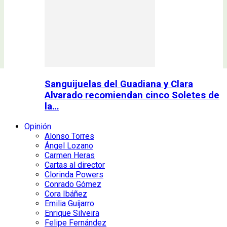
Sanguijuelas del Guadiana y Clara
Alvarado recomiendan cinco Soletes de
la…
Opinión
Alonso Torres
Ángel Lozano
Carmen Heras
Cartas al director
Clorinda Powers
Conrado Gómez
Cora Ibáñez
Emilia Guijarro
Enrique Silveira
Felipe Fernández