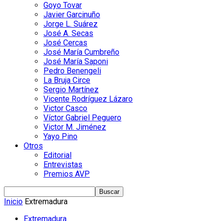
Goyo Tovar
Javier Garcinuño
Jorge L. Suárez
José A. Secas
José Cercas
José María Cumbreño
José María Saponi
Pedro Benengeli
La Bruja Circe
Sergio Martínez
Vicente Rodríguez Lázaro
Victor Casco
Víctor Gabriel Peguero
Victor M. Jiménez
Yayo Pino
Otros
Editorial
Entrevistas
Premios AVP
Inicio
Extremadura
Extremadura