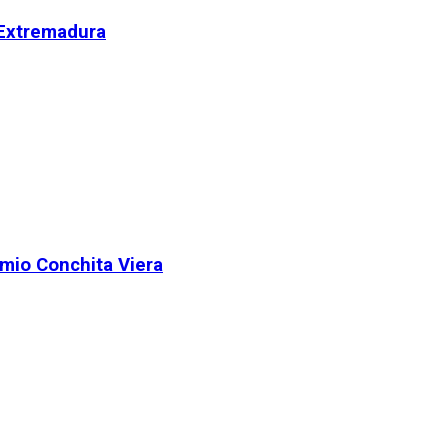
 Extremadura
remio Conchita Viera