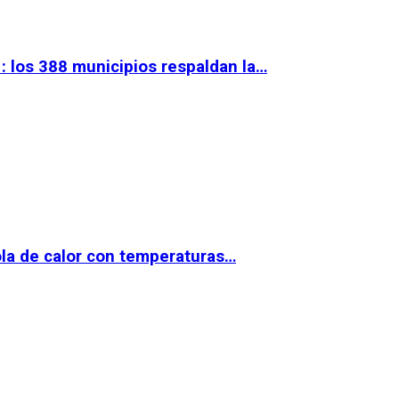
 los 388 municipios respaldan la…
la de calor con temperaturas…