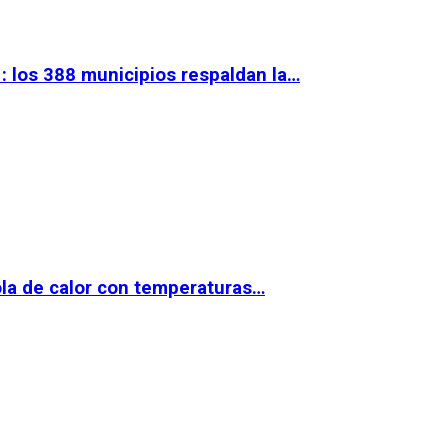
 los 388 municipios respaldan la…
la de calor con temperaturas…