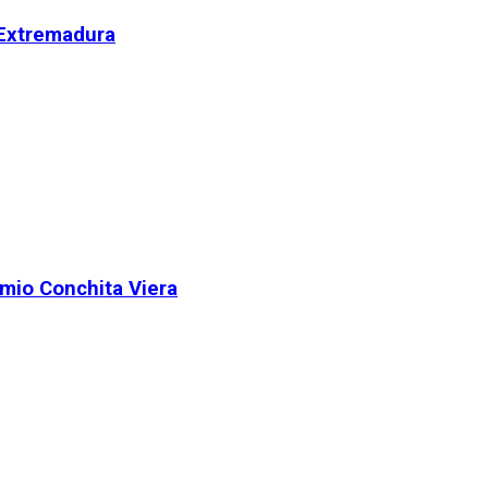
 Extremadura
remio Conchita Viera