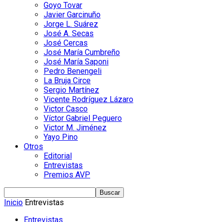
Goyo Tovar
Javier Garcinuño
Jorge L. Suárez
José A. Secas
José Cercas
José María Cumbreño
José María Saponi
Pedro Benengeli
La Bruja Circe
Sergio Martínez
Vicente Rodríguez Lázaro
Victor Casco
Víctor Gabriel Peguero
Victor M. Jiménez
Yayo Pino
Otros
Editorial
Entrevistas
Premios AVP
Inicio
Entrevistas
Entrevistas