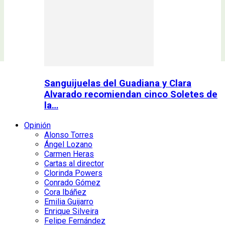
Sanguijuelas del Guadiana y Clara
Alvarado recomiendan cinco Soletes de
la…
Opinión
Alonso Torres
Ángel Lozano
Carmen Heras
Cartas al director
Clorinda Powers
Conrado Gómez
Cora Ibáñez
Emilia Guijarro
Enrique Silveira
Felipe Fernández