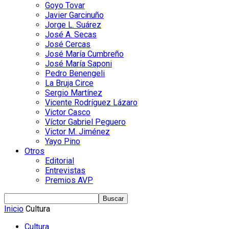
Goyo Tovar
Javier Garcinuño
Jorge L. Suárez
José A. Secas
José Cercas
José María Cumbreño
José María Saponi
Pedro Benengeli
La Bruja Circe
Sergio Martínez
Vicente Rodríguez Lázaro
Victor Casco
Víctor Gabriel Peguero
Victor M. Jiménez
Yayo Pino
Otros
Editorial
Entrevistas
Premios AVP
Inicio
Cultura
Cultura