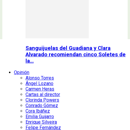
Sanguijuelas del Guadiana y Clara
Alvarado recomiendan cinco Soletes de
la…
Opinión
Alonso Torres
Ángel Lozano
Carmen Heras
Cartas al director
Clorinda Powers
Conrado Gómez
Cora Ibáñez
Emilia Guijarro
Enrique Silveira
Felipe Fernández