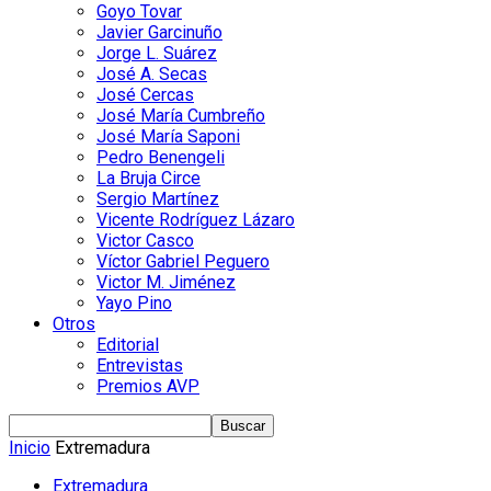
Goyo Tovar
Javier Garcinuño
Jorge L. Suárez
José A. Secas
José Cercas
José María Cumbreño
José María Saponi
Pedro Benengeli
La Bruja Circe
Sergio Martínez
Vicente Rodríguez Lázaro
Victor Casco
Víctor Gabriel Peguero
Victor M. Jiménez
Yayo Pino
Otros
Editorial
Entrevistas
Premios AVP
Inicio
Extremadura
Extremadura