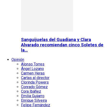
Sanguijuelas del Guadiana y Clara
Alvarado recomiendan cinco Soletes de
la…
Opinión
Alonso Torres
Ángel Lozano
Carmen Heras
Cartas al director
Clorinda Powers
Conrado Gómez
Cora Ibáñez
Emilia Guijarro
Enrique Silveira
Felipe Fernández