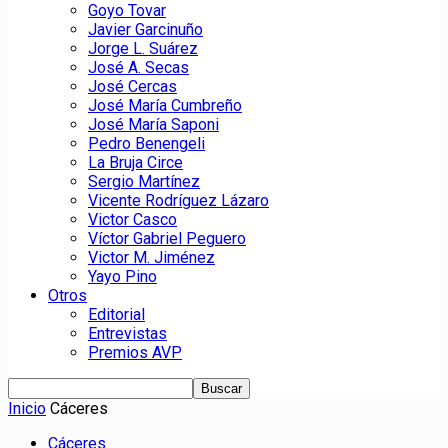
Goyo Tovar
Javier Garcinuño
Jorge L. Suárez
José A. Secas
José Cercas
José María Cumbreño
José María Saponi
Pedro Benengeli
La Bruja Circe
Sergio Martínez
Vicente Rodríguez Lázaro
Victor Casco
Víctor Gabriel Peguero
Victor M. Jiménez
Yayo Pino
Otros
Editorial
Entrevistas
Premios AVP
Inicio
Cáceres
Cáceres