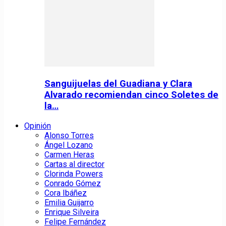
Sanguijuelas del Guadiana y Clara
Alvarado recomiendan cinco Soletes de
la…
Opinión
Alonso Torres
Ángel Lozano
Carmen Heras
Cartas al director
Clorinda Powers
Conrado Gómez
Cora Ibáñez
Emilia Guijarro
Enrique Silveira
Felipe Fernández