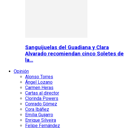
Sanguijuelas del Guadiana y Clara
Alvarado recomiendan cinco Soletes de
la…
Opinión
Alonso Torres
Ángel Lozano
Carmen Heras
Cartas al director
Clorinda Powers
Conrado Gómez
Cora Ibáñez
Emilia Guijarro
Enrique Silveira
Felipe Fernández