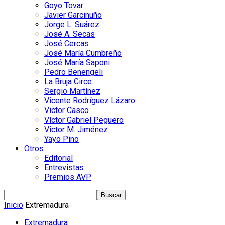
Goyo Tovar
Javier Garcinuño
Jorge L. Suárez
José A. Secas
José Cercas
José María Cumbreño
José María Saponi
Pedro Benengeli
La Bruja Circe
Sergio Martínez
Vicente Rodríguez Lázaro
Victor Casco
Víctor Gabriel Peguero
Victor M. Jiménez
Yayo Pino
Otros
Editorial
Entrevistas
Premios AVP
Inicio
Extremadura
Extremadura