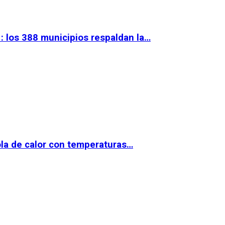
 los 388 municipios respaldan la…
la de calor con temperaturas…