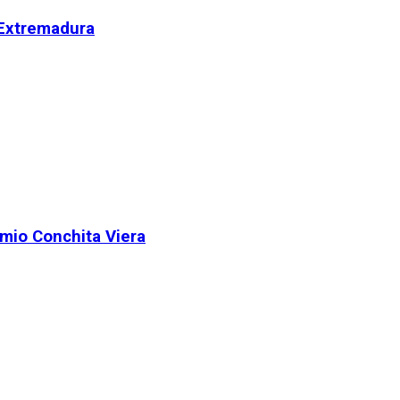
 Extremadura
remio Conchita Viera