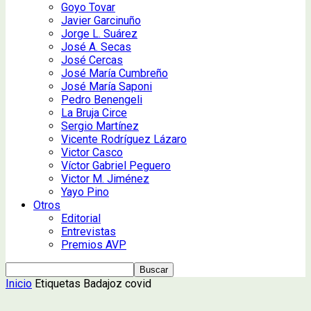
Goyo Tovar
Javier Garcinuño
Jorge L. Suárez
José A. Secas
José Cercas
José María Cumbreño
José María Saponi
Pedro Benengeli
La Bruja Circe
Sergio Martínez
Vicente Rodríguez Lázaro
Victor Casco
Víctor Gabriel Peguero
Victor M. Jiménez
Yayo Pino
Otros
Editorial
Entrevistas
Premios AVP
Inicio
Etiquetas
Badajoz covid