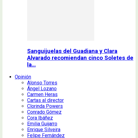
Sanguijuelas del Guadiana y Clara
Alvarado recomiendan cinco Soletes de
la…
Opinión
Alonso Torres
Ángel Lozano
Carmen Heras
Cartas al director
Clorinda Powers
Conrado Gómez
Cora Ibáñez
Emilia Guijarro
Enrique Silveira
Felipe Fernández