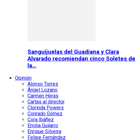
Sanguijuelas del Guadiana y Clara
Alvarado recomiendan cinco Soletes de
la…
Opinión
Alonso Torres
Ángel Lozano
Carmen Heras
Cartas al director
Clorinda Powers
Conrado Gómez
Cora Ibáñez
Emilia Guijarro
Enrique Silveira
Felipe Fernández