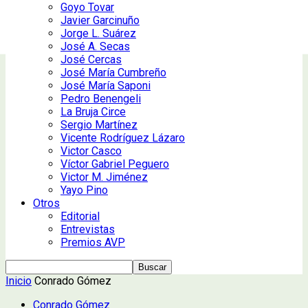
Goyo Tovar
Javier Garcinuño
Jorge L. Suárez
José A. Secas
José Cercas
José María Cumbreño
José María Saponi
Pedro Benengeli
La Bruja Circe
Sergio Martínez
Vicente Rodríguez Lázaro
Victor Casco
Víctor Gabriel Peguero
Victor M. Jiménez
Yayo Pino
Otros
Editorial
Entrevistas
Premios AVP
Inicio
Conrado Gómez
Conrado Gómez