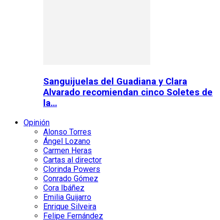
Sanguijuelas del Guadiana y Clara
Alvarado recomiendan cinco Soletes de
la…
Opinión
Alonso Torres
Ángel Lozano
Carmen Heras
Cartas al director
Clorinda Powers
Conrado Gómez
Cora Ibáñez
Emilia Guijarro
Enrique Silveira
Felipe Fernández