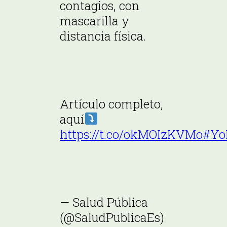
contagios, con
mascarilla y
distancia física.
Artículo completo,
aquí
https://t.co/okMOIzKVMo
#Yo
— Salud Pública
(@SaludPublicaEs)