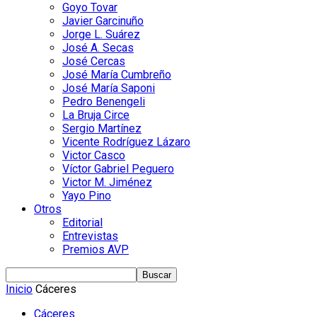
Goyo Tovar
Javier Garcinuño
Jorge L. Suárez
José A. Secas
José Cercas
José María Cumbreño
José María Saponi
Pedro Benengeli
La Bruja Circe
Sergio Martínez
Vicente Rodríguez Lázaro
Victor Casco
Víctor Gabriel Peguero
Victor M. Jiménez
Yayo Pino
Otros
Editorial
Entrevistas
Premios AVP
Inicio
Cáceres
Cáceres