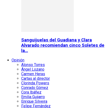
Sanguijuelas del Guadiana y Clara
Alvarado recomiendan cinco Soletes de
la…
Opinión
Alonso Torres
Ángel Lozano
Carmen Heras
Cartas al director
Clorinda Powers
Conrado Gómez
Cora Ibáñez
Emilia Guijarro
Enrique Silveira
Felipe Fernández