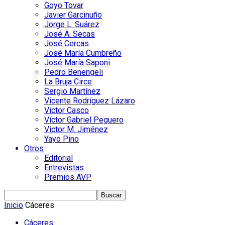
Goyo Tovar
Javier Garcinuño
Jorge L. Suárez
José A. Secas
José Cercas
José María Cumbreño
José María Saponi
Pedro Benengeli
La Bruja Circe
Sergio Martínez
Vicente Rodríguez Lázaro
Victor Casco
Víctor Gabriel Peguero
Victor M. Jiménez
Yayo Pino
Otros
Editorial
Entrevistas
Premios AVP
Inicio
Cáceres
Cáceres