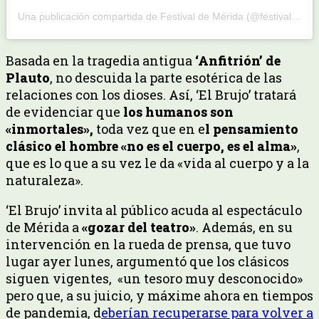
Una publicación compartida de Festival de Mérida (@festivaldemerida)
Basada en la tragedia antigua
‘Anfitrión’ de
Plauto
, no descuida la parte esotérica de las
relaciones con los dioses. Así, ‘El Brujo’ tratará
de evidenciar que
los humanos son
«inmortales»,
toda vez que en e
l pensamiento
clásico el hombre «no es el cuerpo, es el alma»
,
que es lo que a su vez le da «vida al cuerpo y a la
naturaleza».
‘El Brujo’ invita al público acuda al espectáculo
de Mérida a
«gozar del teatro»
. Además, en su
intervención en la rueda de prensa, que tuvo
lugar ayer lunes, argumentó que los clásicos
siguen vigentes, «un tesoro muy desconocido»
pero que, a su juicio, y máxime ahora en tiempos
de pandemia, d
eberían recuperarse para volver a