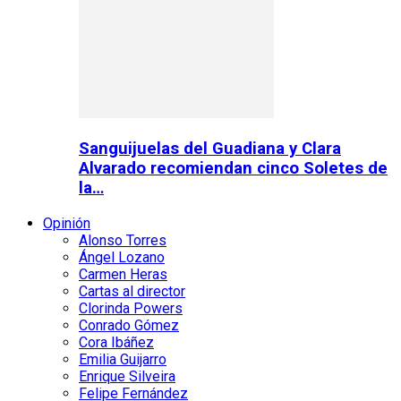
Sanguijuelas del Guadiana y Clara
Alvarado recomiendan cinco Soletes de
la…
Opinión
Alonso Torres
Ángel Lozano
Carmen Heras
Cartas al director
Clorinda Powers
Conrado Gómez
Cora Ibáñez
Emilia Guijarro
Enrique Silveira
Felipe Fernández