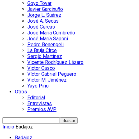
Goyo Tovar
Javier Garcinuño
Jorge L. Suárez
José A. Secas
José Cercas
José María Cumbreño
José María Saponi
Pedro Benengeli
La Bruja Circe
Sergio Martínez
Vicente Rodríguez Lázaro
Victor Casco
Víctor Gabriel Peguero
Victor M. Jiménez
Yayo Pino
Otros
Editorial
Entrevistas
Premios AVP
Inicio
Badajoz
Badajoz