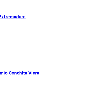
 Extremadura
remio Conchita Viera