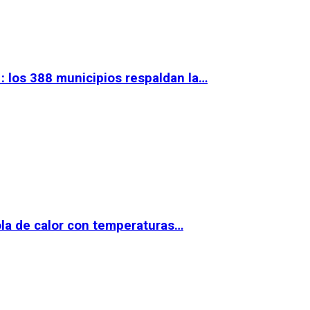
 los 388 municipios respaldan la…
la de calor con temperaturas…