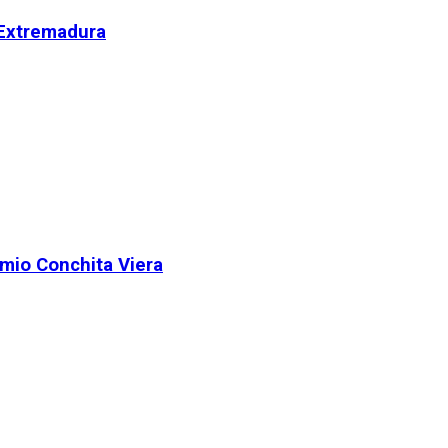
 Extremadura
remio Conchita Viera