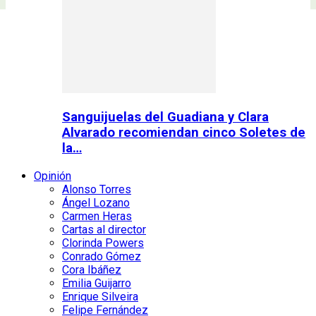
Sanguijuelas del Guadiana y Clara
Alvarado recomiendan cinco Soletes de
la…
Opinión
Alonso Torres
Ángel Lozano
Carmen Heras
Cartas al director
Clorinda Powers
Conrado Gómez
Cora Ibáñez
Emilia Guijarro
Enrique Silveira
Felipe Fernández