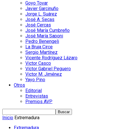
Goyo Tovar
Javier Garcinuño
Jorge L. Suárez
José A. Secas
José Cercas
José María Cumbreño
José María Saponi
Pedro Benengeli
La Bruja Circe
Sergio Martínez
Vicente Rodríguez Lázaro
Victor Casco
Víctor Gabriel Peguero
Victor M. Jiménez
Yayo Pino
Otros
Editorial
Entrevistas
Premios AVP
Inicio
Extremadura
Extremadura