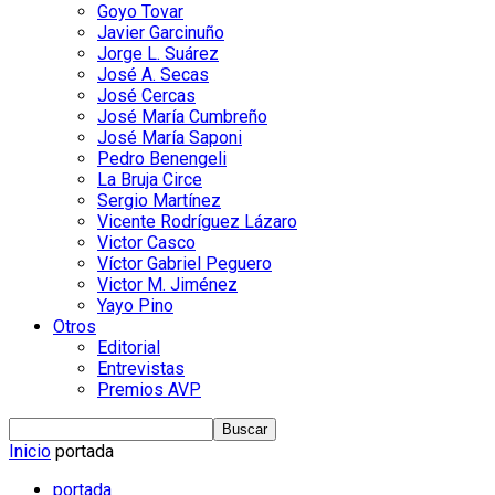
Goyo Tovar
Javier Garcinuño
Jorge L. Suárez
José A. Secas
José Cercas
José María Cumbreño
José María Saponi
Pedro Benengeli
La Bruja Circe
Sergio Martínez
Vicente Rodríguez Lázaro
Victor Casco
Víctor Gabriel Peguero
Victor M. Jiménez
Yayo Pino
Otros
Editorial
Entrevistas
Premios AVP
Inicio
portada
portada