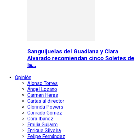
Sanguijuelas del Guadiana y Clara
Alvarado recomiendan cinco Soletes de
la…
Opinión
Alonso Torres
Ángel Lozano
Carmen Heras
Cartas al director
Clorinda Powers
Conrado Gómez
Cora Ibáñez
Emilia Guijarro
Enrique Silveira
Felipe Fernández