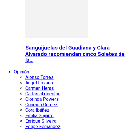
Sanguijuelas del Guadiana y Clara
Alvarado recomiendan cinco Soletes de
la…
Opinión
Alonso Torres
Ángel Lozano
Carmen Heras
Cartas al director
Clorinda Powers
Conrado Gómez
Cora Ibáñez
Emilia Guijarro
Enrique Silveira
Felipe Fernández