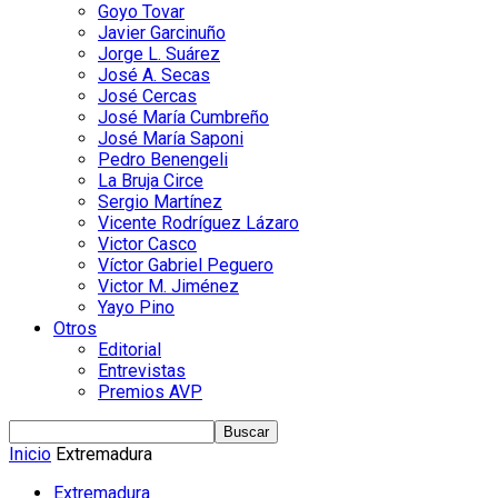
Goyo Tovar
Javier Garcinuño
Jorge L. Suárez
José A. Secas
José Cercas
José María Cumbreño
José María Saponi
Pedro Benengeli
La Bruja Circe
Sergio Martínez
Vicente Rodríguez Lázaro
Victor Casco
Víctor Gabriel Peguero
Victor M. Jiménez
Yayo Pino
Otros
Editorial
Entrevistas
Premios AVP
Inicio
Extremadura
Extremadura