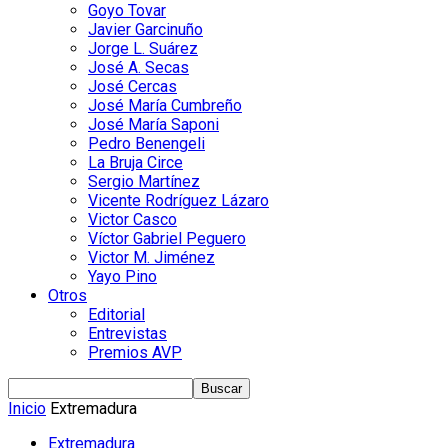
Goyo Tovar
Javier Garcinuño
Jorge L. Suárez
José A. Secas
José Cercas
José María Cumbreño
José María Saponi
Pedro Benengeli
La Bruja Circe
Sergio Martínez
Vicente Rodríguez Lázaro
Victor Casco
Víctor Gabriel Peguero
Victor M. Jiménez
Yayo Pino
Otros
Editorial
Entrevistas
Premios AVP
Inicio
Extremadura
Extremadura