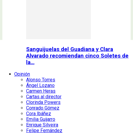
Sanguijuelas del Guadiana y Clara
Alvarado recomiendan cinco Soletes de
la…
Opinión
Alonso Torres
Ángel Lozano
Carmen Heras
Cartas al director
Clorinda Powers
Conrado Gómez
Cora Ibáñez
Emilia Guijarro
Enrique Silveira
Felipe Fernández