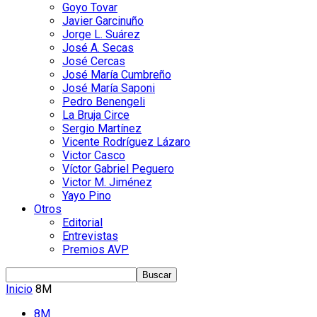
Goyo Tovar
Javier Garcinuño
Jorge L. Suárez
José A. Secas
José Cercas
José María Cumbreño
José María Saponi
Pedro Benengeli
La Bruja Circe
Sergio Martínez
Vicente Rodríguez Lázaro
Victor Casco
Víctor Gabriel Peguero
Victor M. Jiménez
Yayo Pino
Otros
Editorial
Entrevistas
Premios AVP
Inicio
8M
8M