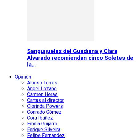
Sanguijuelas del Guadiana y Clara
Alvarado recomiendan cinco Soletes de
la…
Opinión
Alonso Torres
Ángel Lozano
Carmen Heras
Cartas al director
Clorinda Powers
Conrado Gómez
Cora Ibáñez
Emilia Guijarro
Enrique Silveira
Felipe Fernández