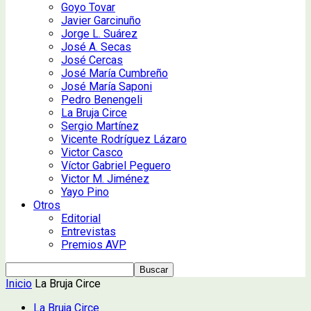
Goyo Tovar
Javier Garcinuño
Jorge L. Suárez
José A. Secas
José Cercas
José María Cumbreño
José María Saponi
Pedro Benengeli
La Bruja Circe
Sergio Martínez
Vicente Rodríguez Lázaro
Victor Casco
Víctor Gabriel Peguero
Victor M. Jiménez
Yayo Pino
Otros
Editorial
Entrevistas
Premios AVP
Inicio
La Bruja Circe
La Bruja Circe