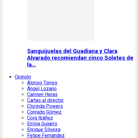
Sanguijuelas del Guadiana y Clara
Alvarado recomiendan cinco Soletes de
la…
Opinión
Alonso Torres
Ángel Lozano
Carmen Heras
Cartas al director
Clorinda Powers
Conrado Gómez
Cora Ibáñez
Emilia Guijarro
Enrique Silveira
Felipe Fernández