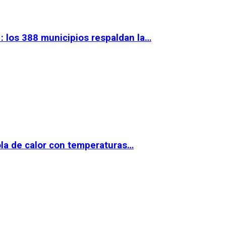
 los 388 municipios respaldan la…
la de calor con temperaturas…