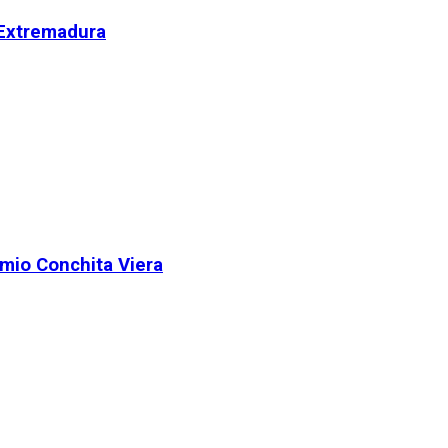
 Extremadura
remio Conchita Viera